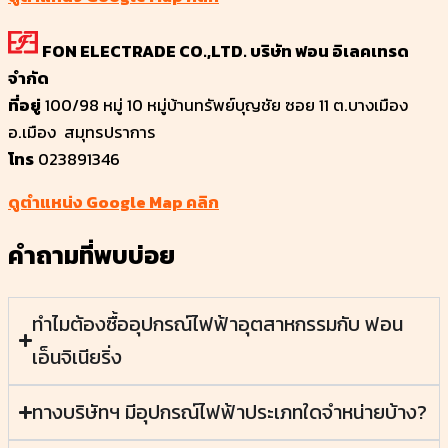
FON ELECTRADE CO.,LTD. บริษัท ฟอน อิเลคเทรด
จำกัด
ที่อยู่
100/98 หมู่ 10 หมู่บ้านทรัพย์บุญชัย ซอย 11 ต.บางเมือง
อ.เมือง สมุทรปราการ
โทร
023891346
ดูตำแหน่ง Google Map คลิก
คำถามที่พบบ่อย
ทำไมต้องซื้ออุปกรณ์ไฟฟ้าอุตสาหกรรมกับ ฟอน
เอ็นจิเนียริ่ง
ทางบริษัทฯ มีอุปกรณ์ไฟฟ้าประเภทใดจำหน่ายบ้าง?